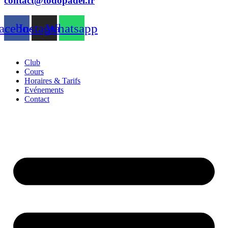
contact@todopadel.fr
acebook
Instagram
Whatsapp
Club
Cours
Horaires & Tarifs
Evénements
Contact