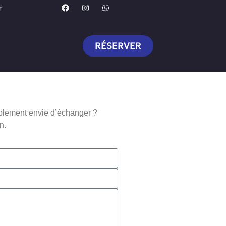
r
RÉSERVER
implement envie d’échanger ?
n.